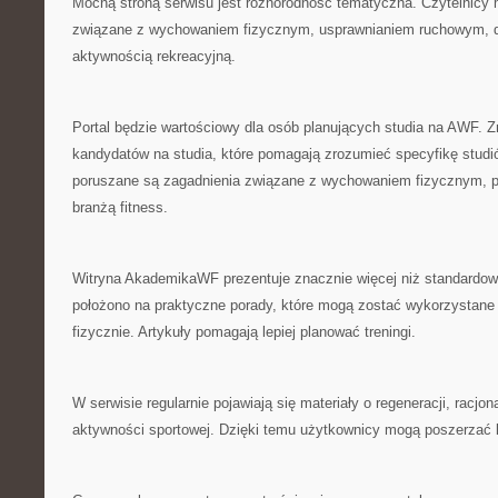
Mocną stroną serwisu jest różnorodność tematyczna. Czytelnicy
związane z wychowaniem fizycznym, usprawnianiem ruchowym, di
aktywnością rekreacyjną.
Portal będzie wartościowy dla osób planujących studia na AWF. Zn
kandydatów na studia, które pomagają zrozumieć specyfikę studi
poruszane są zagadnienia związane z wychowaniem fizycznym, pr
branżą fitness.
Witryna AkademikaWF prezentuje znacznie więcej niż standardow
położono na praktyczne porady, które mogą zostać wykorzystane
fizycznie. Artykuły pomagają lepiej planować treningi.
W serwisie regularnie pojawiają się materiały o regeneracji, racjona
aktywności sportowej. Dzięki temu użytkownicy mogą poszerzać