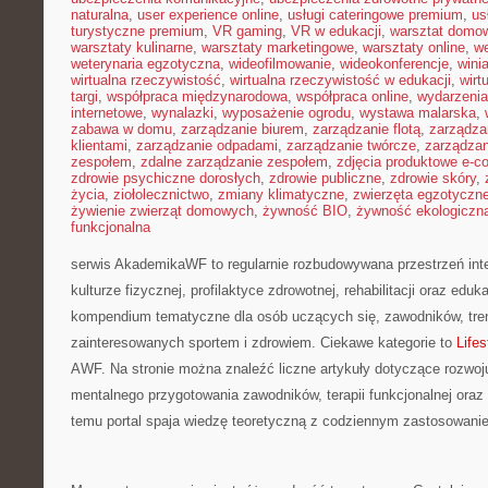
naturalna
,
user experience online
,
usługi cateringowe premium
,
us
turystyczne premium
,
VR gaming
,
VR w edukacji
,
warsztat domo
warsztaty kulinarne
,
warsztaty marketingowe
,
warsztaty online
,
w
weterynaria egzotyczna
,
wideofilmowanie
,
wideokonferencje
,
wini
wirtualna rzeczywistość
,
wirtualna rzeczywistość w edukacji
,
wirt
targi
,
współpraca międzynarodowa
,
współpraca online
,
wydarzenia
internetowe
,
wynalazki
,
wyposażenie ogrodu
,
wystawa malarska
,
zabawa w domu
,
zarządzanie biurem
,
zarządzanie flotą
,
zarządza
klientami
,
zarządzanie odpadami
,
zarządzanie twórcze
,
zarządzan
zespołem
,
zdalne zarządzanie zespołem
,
zdjęcia produktowe e-
zdrowie psychiczne dorosłych
,
zdrowie publiczne
,
zdrowie skóry
,
życia
,
ziołolecznictwo
,
zmiany klimatyczne
,
zwierzęta egzotyczn
żywienie zwierząt domowych
,
żywność BIO
,
żywność ekologiczna
funkcjonalna
serwis AkademikaWF to regularnie rozbudowywana przestrzeń inte
kulturze fizycznej, profilaktyce zdrowotnej, rehabilitacji oraz eduka
kompendium tematyczne dla osób uczących się, zawodników, tre
zainteresowanych sportem i zdrowiem. Ciekawe kategorie to
Lifes
AWF. Na stronie można znaleźć liczne artykuły dotyczące rozwoj
mentalnego przygotowania zawodników, terapii funkcjonalnej oraz
temu portal spaja wiedzę teoretyczną z codziennym zastosowani