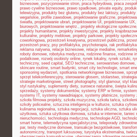
biznesowe
,
pozycjonowanie stron
,
praca hybrydowa
,
praca zespoł
prawo cywilne biznesowe
,
prawo spadkowe
,
private equity
,
produk
telewizyjna
,
produkty bez glutenu
,
produkty bez laktozy
,
produkty 
wegańskie
,
profile zawodowe
,
projektowanie graficzne
,
projektowa
światła
,
projektowanie ubrań
,
projektowanie UI
,
projektowanie UX
biurowych
,
projektowanie wnętrz.
,
projekty ekologiczne społeczne
projekty humanitarne
,
projekty inwestycyjne
,
projekty krajobrazow
kulturalne
,
projekty meblowe
,
projekty parkowe
,
projekty społecz
coworkingowa
,
przestrzeń kreatywna
,
przestrzeń publiczna
,
przes
przestrzeń pracy
,
psy profilaktyka
,
psychoterapia
,
rak profilaktyka
reklama natywna
,
relacje biznesowe
,
relacje medialne
,
remarketin
roboty domowe
,
robotyka medyczna
,
rodzinne finanse
,
rodzinne i
podatkowe
,
rozwój osobisty online
,
rynek lokalny
,
rynek sztuki
,
ry
techniczny
,
seed capital
,
SEO techniczne
,
serowarstwo domowe
,
skincare routine
,
smart budynki
,
smart city technologie
,
smart ene
sponsoring wydarzeń
,
spotkania networkingowe biznesowe
,
sprzę
sprzęt telekonferencyjny
,
sterowanie głosem
,
stolarstwo
,
strategi
strategie marketingowe
,
street photography
,
styl glamour
,
styl kla
styl rustykalny
,
suplementy diety
,
surowce naturalne
,
święta kulin
sprzedaży
,
systemy dokumentów
,
systemy ERP w firmie
,
system
systemy IT
,
systemy nawadniające
,
systemy płatnicze
,
systemy 
szkoła filmowa projekty
,
szkoła muzyczna
,
szkoła tańca
,
szkoleni
szkoły policealne
,
sztuczna inteligencja w kulturze
,
sztuka cyfrow
kulinarna regionalna
,
sztuka negocjacji
,
sztuka uliczna
,
sztuka ul
użytkowa
,
sztuka użytkowa domowa
,
sztuka w internecie
,
taniec
nieruchomości
,
technologia medyczna
,
technologie AGD
,
technol
smart home
,
telemedycyna specjalistyczna
,
teleporady zdrowotne
par
,
testy medyczne domowe
,
transakcje bezgotówkowe
,
transfo
autonomiczny
,
transport luksusowy
,
turystyka ekstremalna
,
twórc
ubezpieczenia komunikacyjne
,
ubezpieczenia zdrowotne prywatn