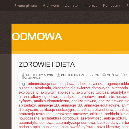
Archiwum
Domator
Imprezy
Komputery
Strona główna
S
ODMOWA
ZDROWIE I DIETA
POSTED BY ADMIN
POSTED ON CZE - 2 - 2026
MOŻLIWOŚĆ K
WYŁĄCZONA
Tagi:
administracja samorządowa
,
adopcje zwierząt
,
agencje rek
biznesie
,
akademia
,
akcesoria dla zwierząt domowych
,
akcesoria
ekologiczny
,
aktywizm społeczny
,
aktywność twórcza
,
akustyka 
altana
,
altany ogrodowe
,
analityka internetowa
,
analiza biznesowa
cyfrowa
,
analiza ekonomiczna
,
analiza prawna
,
analiza prawna ni
sprzedaży
,
animacje 2D
,
animacje 3D
,
animacje edukacyjne
,
anim
dietetyczne
,
aplikacje edukacyjne
,
aranżacja oświetlenia
,
aranżacj
aranżacja restauracji
,
aranżacje tarasowe
,
arbitraż
,
architekt kraj
nowoczesna
,
architektura ogrodowa
,
asertywność
,
aukcje sztuki
,
automatyka domowa
,
automatyzacja domowa
,
backup danych
,
ba
badania opinii publicznej
,
bankowość cyfrowa
,
baza klientów
,
beha