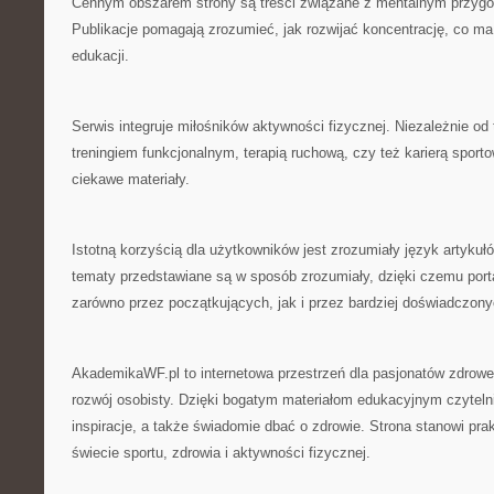
Cennym obszarem strony są treści związane z mentalnym przyg
Publikacje pomagają zrozumieć, jak rozwijać koncentrację, co m
edukacji.
Serwis integruje miłośników aktywności fizycznej. Niezależnie od 
treningiem funkcjonalnym, terapią ruchową, czy też karierą sport
ciekawe materiały.
Istotną korzyścią dla użytkowników jest zrozumiały język artykuł
tematy przedstawiane są w sposób zrozumiały, dzięki czemu por
zarówno przez początkujących, jak i przez bardziej doświadczony
AkademikaWF.pl to internetowa przestrzeń dla pasjonatów zdroweg
rozwój osobisty. Dzięki bogatym materiałom edukacyjnym czyte
inspiracje, a także świadomie dbać o zdrowie. Strona stanowi pr
świecie sportu, zdrowia i aktywności fizycznej.