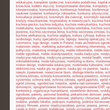
edukacyjne
,
kampanie społeczne
,
kancelaria podatkowa
,
kapitał 
know-how
,
kodeks etyczny
,
kompostowanie domowe
,
komputery 
interpersonalna
,
komunikatory
,
konferencje hotelowe
,
konferencje 
naukowe żywienie
,
konferencje zdrowotne
,
konkursy artystyczne
konsultacje prawnicze
,
kosmetyki dla zwierząt
,
kosmetyki natural
kredyty mieszkaniowe
,
kryptowaluty w inwestycjach
,
kuchnia fra
kuchnia grecka
,
kuchnia indyjska
,
kuchnia meksykańska
,
kuchni
molekularna
,
kuchnia niemiecka
,
kuchnia orientalna
,
kuchnia sez
jesienna
,
kuchnia sezonowa letnia
,
kuchnia sezonowa zimowa
,
ku
kuchnia wielkanocna
,
kuchnia wigilijna
,
kultura cyfrowa
,
kultura on
osobistego
,
kursy specjalistyczne
,
laptopy
,
leasing operacyjny
,
li
commerce
,
logo design
,
made in Poland
,
mała architektura ogrod
malarstwo olejne
,
marketing automation
,
marketing internetowy
,
m
polityczny
,
marketing strategiczny
,
meble industrialne
,
meble kla
meble ogrodowe
,
meble skandynawskie
,
media tradycyjne
,
medyc
medycyna naturalna
,
medycyna prewencyjna
,
mental health
,
ment
mikroelektronika
,
moda luksusowa
,
monitoring w domu
,
monitoro
motion design
,
multimedia edukacyjne
,
multimedia kulturalne
,
mul
elektroniczna
,
nauka gry na gitarze
,
nauka gry na pianinie
,
nauka 
nawyki żywieniowe
,
nowoczesne biuro
,
obsługa klienta online
,
oc
ochrona klimatu
,
ochrona konsumenta
,
ochrona powietrza
,
ochron
systemów
,
ochrona wód
,
ochrona zdrowia
,
ogród japoński
,
ogród 
ogród zimowy
,
ogrodnictwo miejskie
,
opieka nad seniorami
,
opiek
domowymi
,
oprogramowanie biznesowe
,
oprogramowanie ERP
,
op
konferencji
,
organizacje humanitarne
,
oświetlenie domowe
,
ozdob
ogrodowe
,
patenty
,
personal branding
,
piekarnictwo domowe
,
piel
pielęgniarstwo
,
piwowarstwo domowe
,
platformy chmurowe
,
platf
mobilne
,
podatki lokalne
,
podcasts marketing
,
podróże biznesowe
pokazy filmowe
,
pomoc międzynarodowa
,
pomoc prawna
,
pomoc 
ciepła w domu
,
porady podatkowe
,
porady rozwojowe
,
portfolio ar