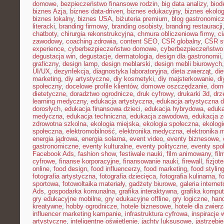
domowe
,
bezpieczeństwo finansowe rodzin
,
big data analizy
,
biod
biznes Azja
,
biznes data-driven
,
biznes edukacyjny
,
biznes ekolo
biznes lokalny
,
biznes USA
,
biżuteria premium
,
blog gastronomic
literacki
,
branding firmowy
,
branding osobisty
,
branding restauracji
chatboty
,
chirurgia rekonstrukcyjna
,
chmura obliczeniowa firmy
,
c
zawodowy
,
coaching zdrowia
,
content SEO
,
CSR globalny
,
CSR st
experience
,
cyberbezpieczeństwo domowe
,
cyberbezpieczeństwo
degustacja win
,
degustacje
,
dermatologia
,
design dla gastronomii
graficzny
,
design lamp
,
design meblarski
,
design mebli biurowych
UI/UX
,
dezynfekcja
,
diagnostyka laboratoryjna
,
dieta zwierząt
,
di
marketing
,
diy artystyczne
,
diy kosmetyki
,
diy majsterkowanie
,
di
społeczny
,
docelowe profile klientów
,
domowe oszczędzanie
,
dom
dietetyczne
,
doradztwo ogrodnicze
,
druk cyfrowy
,
drukarki 3d
,
drz
learning medyczny
,
edukacja artystyczna
,
edukacja artystyczna d
dorosłych
,
edukacja finansowa dzieci
,
edukacja hybrydowa
,
eduka
medyczna
,
edukacja techniczna
,
edukacja zawodowa
,
edukacja z
zdrowotna szkolna
,
ekologia miejska
,
ekologia społeczna
,
ekolog
społeczna
,
elektromobilność
,
elektronika medyczna
,
elektronika 
energia jądrowa
,
energia solarna
,
event video
,
eventy biznesowe
,
gastronomiczne
,
eventy kulturalne
,
eventy polityczne
,
eventy spo
Facebook Ads
,
fashion show
,
festiwale nauki
,
film animowany
,
fi
cyfrowe
,
finanse korporacyjne
,
finansowanie nauki
,
firewall
,
fizjot
online
,
food design
,
food influencerzy
,
food marketing
,
food stylin
fotografia artystyczna
,
fotografia dziecięca
,
fotografia kulinarna
,
f
sportowa
,
fotowoltaika materiały
,
gadżety biurowe
,
galeria interne
Ads
,
gospodarka komunalna
,
grafika interaktywna
,
grafika kompu
gry edukacyjne mobilne
,
gry edukacyjne offline
,
gry logiczne
,
han
kreatywne
,
hobby ogrodnicze
,
hotele biznesowe
,
hotele dla zwierz
influencer marketing kampanie
,
infrastruktura cyfrowa
,
inspiracje 
artystyczne
,
inteligentne oświetlenie
,
jachty luksusowe
,
jastrzębi