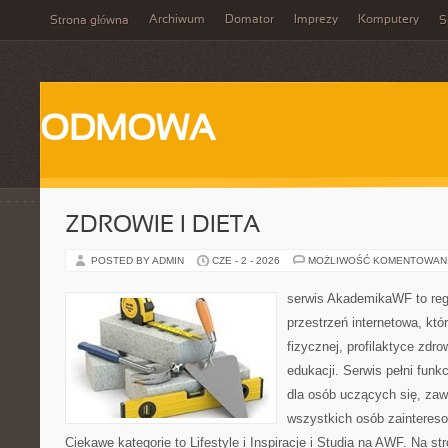
Archiwum
Domator
Imprezy
Komputery
Strona główna
S
ODMOWA
ZDROWIE I DIETA
POSTED BY ADMIN
CZE - 2 - 2026
MOŻLIWOŚĆ KOMENTOWAN
serwis AkademikaWF to reg
przestrzeń internetowa, któr
fizycznej, profilaktyce zdrow
edukacji. Serwis pełni fun
dla osób uczących się, zaw
wszystkich osób zainteres
Ciekawe kategorie to Lifestyle i Inspiracje i Studia na AWF. Na s