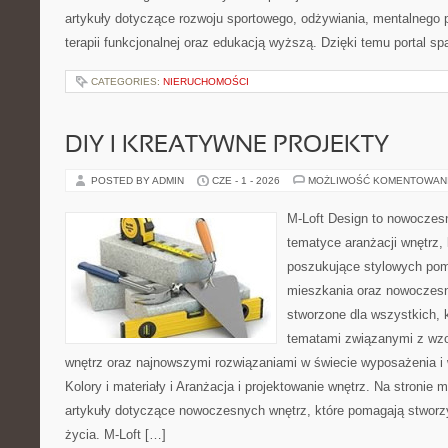
artykuły dotyczące rozwoju sportowego, odżywiania, mentalnego
terapii funkcjonalnej oraz edukacją wyższą. Dzięki temu portal s
CATEGORIES:
NIERUCHOMOŚCI
DIY I KREATYWNE PROJEKTY
POSTED BY ADMIN
CZE - 1 - 2026
MOŻLIWOŚĆ KOMENTOWAN
M-Loft Design to nowoczes
tematyce aranżacji wnętrz, 
poszukujące stylowych pom
mieszkania oraz nowoczesn
stworzone dla wszystkich, k
tematami związanymi z wz
wnętrz oraz najnowszymi rozwiązaniami w świecie wyposażenia i 
Kolory i materiały i Aranżacja i projektowanie wnętrz. Na stroni
artykuły dotyczące nowoczesnych wnętrz, które pomagają stworz
życia. M-Loft […]