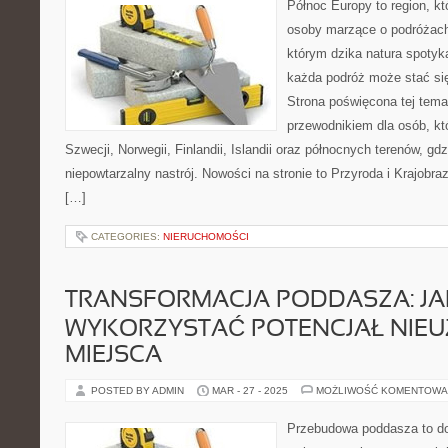
Północ Europy to region, k
osoby marzące o podróżach
którym dzika natura spotyka
każda podróż może stać się
Strona poświęcona tej tema
przewodnikiem dla osób, kt
Szwecji, Norwegii, Finlandii, Islandii oraz północnych terenów, gd
niepowtarzalny nastrój. Nowości na stronie to Przyroda i Krajobraz
[…]
CATEGORIES:
NIERUCHOMOŚCI
TRANSFORMACJA PODDASZA: JA
WYKORZYSTAĆ POTENCJAŁ NIE
MIEJSCA
POSTED BY ADMIN
MAR - 27 - 2025
MOŻLIWOŚĆ KOMENTOWA
Przebudowa poddasza to d