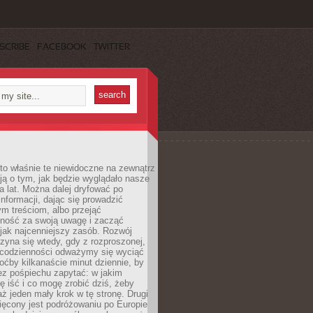
SCRIBE
FACEBOOK
TWITTER
to właśnie te niewidoczne na zewnątrz
ją o tym, jak będzie wyglądało nasze
ka lat. Można dalej dryfować po
informacji, dając się prowadzić
m treściom, albo przejąć
lność za swoją uwagę i zacząć
 jak najcenniejszy zasób. Rozwój
zyna się wtedy, gdy z rozproszonej,
 codzienności odważymy się wyciąć
hoćby kilkanaście minut dziennie, by
ez pośpiechu zapytać: w jakim
ę iść i co mogę zrobić dziś, żeby
aż jeden mały krok w tę stronę. Drugi
ięcony jest podróżowaniu po Europie