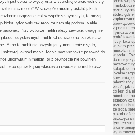
środkowej i
ych jest coraz to więcej oraz w szerokiej ofercie wolno się
i niskobudże
 wybierając meble? W szczególe musimy ustalić jakich
przez pryzm
stolic, gdzie
ieszkanie urządzone jest w współczesnym stylu, to raczej
zaplanowane
 łóżka, tylko wskutek tego, że nam się podoba. Meble
obowiązkowe 
z poczuciem 
ze pasować. Przy wyborze mebli należy zawrócić uwagę nie
Tymczasem is
podróżowania
na jakość pozyskiwanych mebli. Choć wiadomo, za właściwe
liczy, lecz 
mę. Mimo to mebli nie pozyskujemy nadmiernie często,
w jakim prz
mieszkańcam
ej należytej jakości meble. Meble powinny także pasować do
w parku. Tak
 ktoś ubóstwia minimalizm, to z pewnością nie powinien
do mniejszy
masową tury
kich osób sprawdzą się właściwie nowoczesne meble oraz
kolejek do m
lokalne targ
kawiarnie, d
mieszkańcy. 
widać, jak na
co jest dla 
miasteczkac
szlaków czas
przechodnie 
ze sobą par
niskobudżeto
oszczędzani
tym, co się 
proste pensj
wynajmowane