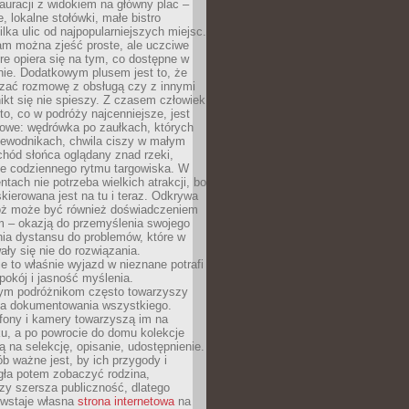
auracji z widokiem na główny plac –
, lokalne stołówki, małe bistro
ilka ulic od najpopularniejszych miejsc.
am można zjeść proste, ale uczciwe
óre opiera się na tym, co dostępne w
nie. Dodatkowym plusem jest to, że
ązać rozmowę z obsługą czy z innymi
ikt się nie spieszy. Z czasem człowiek
to, co w podróży najcenniejsze, jest
owe: wędrówka po zaułkach, których
zewodnikach, chwila ciszy w małym
chód słońca oglądany znad rzeki,
e codziennego rytmu targowiska. W
tach nie potrzeba wielkich atrakcji, bo
kierowana jest na tu i teraz. Odkrywa
róż może być również doświadczeniem
 – okazją do przemyślenia swojego
nia dystansu do problemów, które w
y się nie do rozwiązania.
e to właśnie wyjazd w nieznane potrafi
pokój i jasność myślenia.
m podróżnikom często towarzyszy
eba dokumentowania wszystkiego.
efony i kamery towarzyszą im na
u, a po powrocie do domu kolekcje
ą na selekcję, opisanie, udostępnienie.
ób ważne jest, by ich przygody i
gła potem zobaczyć rodzina,
czy szersza publiczność, dlatego
owstaje własna
strona internetowa
na