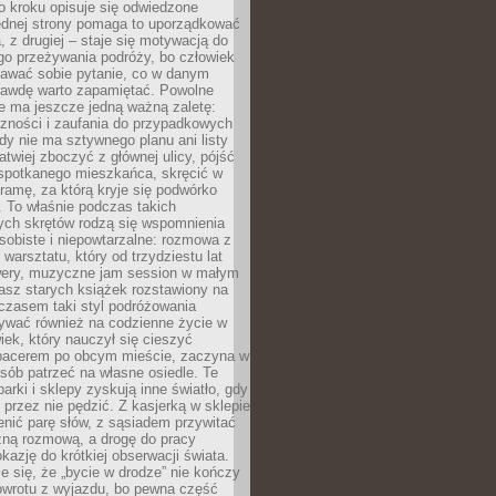
po kroku opisuje się odwiedzone
jednej strony pomaga to uporządkować
 z drugiej – staje się motywacją do
go przeżywania podróży, bo człowiek
awać sobie pytanie, co w danym
rawdę warto zapamiętać. Powolne
e ma jeszcze jedną ważną zaletę:
czności i zaufania do przypadkowych
dy nie ma sztywnego planu ani listy
łatwiej zboczyć z głównej ulicy, pójść
 spotkanego mieszkańca, skręcić w
ramę, za którą kryje się podwórko
i. To właśnie podczas takich
ych skrętów rodzą się wspomnienia
osobiste i niepowtarzalne: rozmowa z
 warsztatu, który od trzydziestu lat
wery, muzyczne jam session w małym
asz starych książek rozstawiony na
czasem taki styl podróżowania
ywać również na codzienne życie w
ek, który nauczył się cieszyć
acerem po obcym mieście, zaczyna w
ób patrzeć na własne osiedle. Te
parki i sklepy zyskują inne światło, gdy
ę przez nie pędzić. Z kasjerką w sklepie
nić parę słów, z sąsiadem przywitać
zną rozmową, a drogę do pracy
kazję do krótkiej obserwacji świata.
e się, że „bycie w drodze” nie kończy
owrotu z wyjazdu, bo pewna część