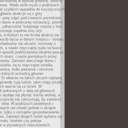
 wschodniej w sposób powolny, uważny
towy. Wiele osób myśli o podróżach
at szybkich wypadów do turystycznych
 główne atrakcje są z góry
: parę zdjęć pod znanymi pomnikami,
danie w polecanej restauracji, powrót
„odhaczenia” kolejnego miasta z listy.
tnieje zupełnie inny styl
, w którym to nie liczba atrakcji się
sposób bycia w danym miejscu – tempo,
echadzamy się ulicami, rozmowy z
i, a nawet zwyczajna nuda na ławce
i sposób podróżowania idealnie pasuje
ch miast, często pomijanych przez
stykę. Zamiast wiecznego tłumu i
uzeów, są tu zwyczajne osiedla,
owiska, małe piekarnie i skromne
o których wchodzą głównie
To właśnie na takich ulicach najlepiej
prawdę żyją ludzie, jakie mają rytuały,
nich ważne na co dzień. W
h położonych z dala od głównych
 wydaje się płynąć trochę wolniej, a
częściej się zatrzymują, by zamienić
ę słów. W podróżach powolnych i
wych nie chodzi jednak o skrajne
e, tylko o rozsądne gospodarowanie
ma. Zamiast drogich hoteli wybiera się
onaty, hostele czy pokoje
 w prywatnych mieszkaniach.