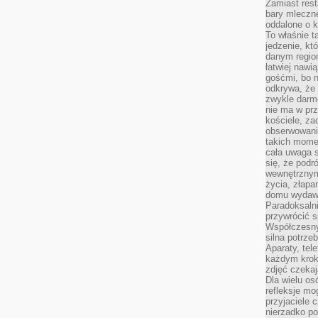
Zamiast rest
bary mleczne
oddalone o k
To właśnie t
jedzenie, kt
danym regio
łatwiej nawi
gośćmi, bo n
odkrywa, że 
zwykle darm
nie ma w pr
kościele, za
obserwowani
takich momen
cała uwaga s
się, że pod
wewnętrznym
życia, złapa
domu wydawał
Paradoksalni
przywrócić s
Współczesny
silna potrz
Aparaty, tel
każdym krok
zdjęć czekaj
Dla wielu os
refleksje mo
przyjaciele 
nierzadko p