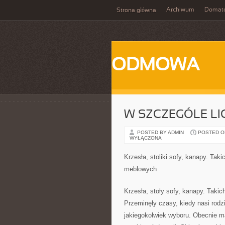
Archiwum
Domat
Strona główna
ODMOWA
W SZCZEGÓLE LI
POSTED BY ADMIN
POSTED ON
WYŁĄCZONA
Krzesła, stoliki sofy, kanapy. Tak
meblowych
Krzesła, stoły sofy, kanapy. Taki
Przeminęły czasy, kiedy nasi rodzi
jakiegokolwiek wyboru. Obecnie 