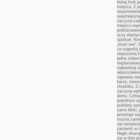
której krok 
miejsca. Z 
wspomnienia,
uważniejsze
zaczyna zad
miejscu nap
podróżowani
uczy elasty
spotkań. Kie
„must see”, 
za sugestią
niepozorną b
pełne zielen
nieplanowan
najbardziej 
właścicielem
naprawia ro
barze, kierm
chodniku. Z 
zaczyna wpł
domu. Człowi
powolnym sp
podobny spos
same bloki, 
przestaje si
można zamie
się nieśpies
zamienić w o
Nagle okazuj
się w dniu p