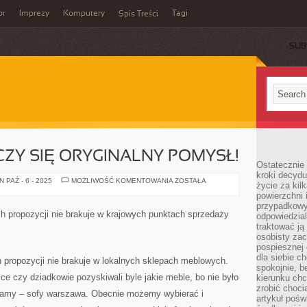
or
Imprezy
Komputery
Tagi
Spis Treści
SUB
CZY SIĘ ORYGINALNY POMYSŁ!
Ostatecznie 
kroki decydu
W
 PAŹ - 6 - 2025
MOŻLIWOŚĆ KOMENTOWANIA
ZOSTAŁA
życie za kil
SZCZEGÓLE
powierzchni 
LICZY
SIĘ
przypadkowy
ORYGINALNY
ich propozycji nie brakuje w krajowych punktach sprzedaży
odpowiedzia
POMYSŁ!
traktować ją
osobisty zac
pospiesznej
dla siebie c
ch propozycji nie brakuje w lokalnych sklepach meblowych.
spokojnie, b
ce czy dziadkowie pozyskiwali byle jakie meble, bo nie było
kierunku chc
zrobić choci
mamy – sofy warszawa. Obecnie możemy wybierać i
artykuł pośw