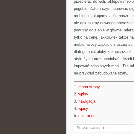
przebierać do woli. Sklepów meblow
pogubić. Zatem czym kierować się
mebli poszukujemy. Jeśli nasze m
nie dokupujmy dawnego antycznego
powinny do siebie w głównej mier
tylko na cenę, jakkolwiek także 
meble należy zapłacić słuszną su
dlatego należałoby zakupić rzadzi
stylu życia oraz upodobań. Jeżeli
kupować zdobionych mebli. Dla ta
na przykład zabudowane szafy.
1.
mapa strony
2.
wpisy
3.
nawigacja
4.
wpisy
5.
spis tresci
CATEGORIES:
OPEL