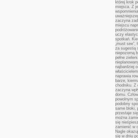
której krok 
miejsca. Z 
wspomnienia,
uważniejsze
zaczyna zad
miejscu nap
podróżowani
uczy elasty
spotkań. Kie
„must see”, 
za sugestią
niepozorną b
pełne zielen
nieplanowan
najbardziej 
właścicielem
naprawia ro
barze, kierm
chodniku. Z 
zaczyna wpł
domu. Człowi
powolnym sp
podobny spos
same bloki, 
przestaje si
można zamie
się nieśpies
zamienić w o
Nagle okazuj
się w dniu p