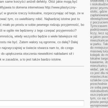
środkowej i
m same korzyści aniżeli defekty. Otóż jakie mogą być
i niskobudże
 Wyjawia to domena internetowa http://www.plastyczny-
przez pryzm
stolic, gdzie
być w gruncie rzeczy kolosalne, rozpoczynając od tego, że w
zaplanowane
obowiązkowe 
ać tym, co uwielbiamy robić. Najbardziej istotne jest to
z poczuciem 
 miało po prostu w sobie pewnego rodzaju przyjemność, bo
Tymczasem is
podróżowania
śli w ogóle nie będziemy z tego czerpać przyjemności?
liczy, lecz 
mnością, wtedy wszystko będzie o wiele łatwiejsze niż
w jakim prz
mieszkańcam
rostu nie być. Zatem walory są ogromne, co dalej? Dalej
w parku. Tak
do mniejszy
 najzwyczajniej w świecie stwarza nam to, do czego
masową tury
do upiększenia otoczenia niewielkimi nakładami sił i
kolejek do m
lokalne targ
k w zasadzie, a to jest także bardzo istotne.
kawiarnie, d
mieszkańcy. 
widać, jak na
co jest dla 
miasteczkac
szlaków czas
przechodnie 
ze sobą par
niskobudżeto
oszczędzani
tym, co się 
proste pensj
wynajmowane