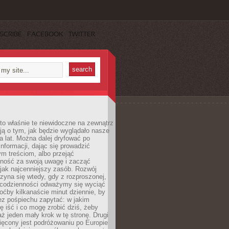
SCRIBE
FACEBOOK
TWITTER
to właśnie te niewidoczne na zewnątrz
ją o tym, jak będzie wyglądało nasze
ka lat. Można dalej dryfować po
informacji, dając się prowadzić
m treściom, albo przejąć
lność za swoją uwagę i zacząć
 jak najcenniejszy zasób. Rozwój
zyna się wtedy, gdy z rozproszonej,
 codzienności odważymy się wyciąć
hoćby kilkanaście minut dziennie, by
ez pośpiechu zapytać: w jakim
ę iść i co mogę zrobić dziś, żeby
aż jeden mały krok w tę stronę. Drugi
ięcony jest podróżowaniu po Europie