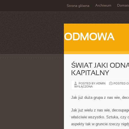
Archiwum
Domat
Strona główna
ODMOWA
ŚWIAT JAKI ODNA
KAPITALNY
POSTED BY ADMIN
POSTED ON
WYŁĄCZONA
Jak już duża grupa z nas wie, dec
Jak już wielu z nas wie, decoupag
właściwie wszystko. Sztuka, czy 
aspekty tak w gruncie rzeczy nigd