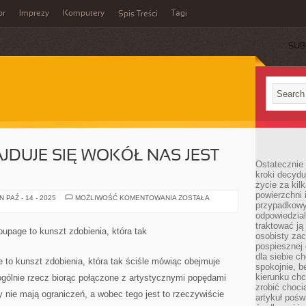
or
Imprezy
Komputery
Tagi
Spis Treści
SUB
JDUJE SIĘ WOKÓŁ NAS JEST
Ostatecznie 
kroki decydu
życie za kil
powierzchni 
ŚWIAT
 PAŹ - 14 - 2025
MOŻLIWOŚĆ KOMENTOWANIA
ZOSTAŁA
przypadkowy
JAKI
ODNAJDUJE
odpowiedzia
SIĘ
traktować ją
WOKÓŁ
oupage to kunszt zdobienia, która tak
NAS
osobisty zac
JEST
pospiesznej
KAPITALNY
dla siebie c
e to kunszt zdobienia, która tak ściśle mówiąc obejmuje
spokojnie, b
kierunku chc
ogólnie rzecz biorąc połączone z artystycznymi popędami
zrobić choci
y nie mają ograniczeń, a wobec tego jest to rzeczywiście
artykuł pośw