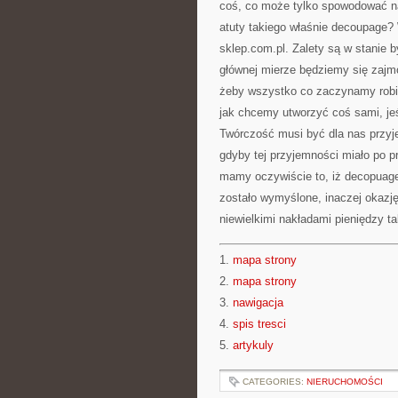
coś, co może tylko spowodować na
atuty takiego właśnie decoupage?
sklep.com.pl. Zalety są w stanie 
głównej mierze będziemy się zajmow
żeby wszystko co zaczynamy robić
jak chcemy utworzyć coś sami, je
Twórczość musi być dla nas przyje
gdyby tej przyjemności miało po p
mamy oczywiście to, iż decopuage
zostało wymyślone, inaczej okazję 
niewielkimi nakładami pieniędzy ta
1.
mapa strony
2.
mapa strony
3.
nawigacja
4.
spis tresci
5.
artykuly
CATEGORIES:
NIERUCHOMOŚCI