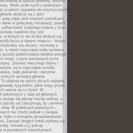
 wschodniej w sposób powolny, uważny
towy. Wiele osób myśli o podróżach
at szybkich wypadów do turystycznych
 główne atrakcje są z góry
: parę zdjęć pod znanymi pomnikami,
danie w polecanej restauracji, powrót
„odhaczenia” kolejnego miasta z listy.
tnieje zupełnie inny styl
, w którym to nie liczba atrakcji się
sposób bycia w danym miejscu – tempo,
echadzamy się ulicami, rozmowy z
i, a nawet zwyczajna nuda na ławce
i sposób podróżowania idealnie pasuje
ch miast, często pomijanych przez
stykę. Zamiast wiecznego tłumu i
uzeów, są tu zwyczajne osiedla,
owiska, małe piekarnie i skromne
o których wchodzą głównie
To właśnie na takich ulicach najlepiej
prawdę żyją ludzie, jakie mają rytuały,
nich ważne na co dzień. W
h położonych z dala od głównych
 wydaje się płynąć trochę wolniej, a
częściej się zatrzymują, by zamienić
ę słów. W podróżach powolnych i
wych nie chodzi jednak o skrajne
e, tylko o rozsądne gospodarowanie
ma. Zamiast drogich hoteli wybiera się
onaty, hostele czy pokoje
 w prywatnych mieszkaniach.