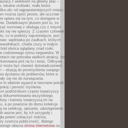
auracji z widokiem na główny plac –
, lokalne stołówki, małe bistro
ilka ulic od najpopularniejszych miejsc.
am można zjeść proste, ale uczciwe
óre opiera się na tym, co dostępne w
nie. Dodatkowym plusem jest to, że
ązać rozmowę z obsługą czy z innymi
ikt się nie spieszy. Z czasem człowiek
to, co w podróży najcenniejsze, jest
owe: wędrówka po zaułkach, których
zewodnikach, chwila ciszy w małym
chód słońca oglądany znad rzeki,
e codziennego rytmu targowiska. W
tach nie potrzeba wielkich atrakcji, bo
kierowana jest na tu i teraz. Odkrywa
róż może być również doświadczeniem
 – okazją do przemyślenia swojego
nia dystansu do problemów, które w
y się nie do rozwiązania.
e to właśnie wyjazd w nieznane potrafi
pokój i jasność myślenia.
m podróżnikom często towarzyszy
eba dokumentowania wszystkiego.
efony i kamery towarzyszą im na
u, a po powrocie do domu kolekcje
ą na selekcję, opisanie, udostępnienie.
ób ważne jest, by ich przygody i
gła potem zobaczyć rodzina,
czy szersza publiczność, dlatego
owstaje własna
strona internetowa
na