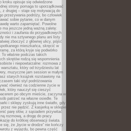
po kroku opisuje się odwiedzone
jednej strony pomaga to uporządkować
 z drugiej – staje się motywacją do
go przeżywania podróży, bo człowiek
awać sobie pytanie, co w danym
rawdę warto zapamiętać. Powolne
e ma jeszcze jedną ważną zaletę:
czności i zaufania do przypadkowych
dy nie ma sztywnego planu ani listy
łatwiej zboczyć z głównej ulicy, pójść
 spotkanego mieszkańca, skręcić w
ramę, za którą kryje się podwórko
i. To właśnie podczas takich
ych skrętów rodzą się wspomnienia
osobiste i niepowtarzalne: rozmowa z
 warsztatu, który od trzydziestu lat
wery, muzyczne jam session w małym
asz starych książek rozstawiony na
czasem taki styl podróżowania
ywać również na codzienne życie w
ek, który nauczył się cieszyć
acerem po obcym mieście, zaczyna w
ób patrzeć na własne osiedle. Te
parki i sklepy zyskują inne światło, gdy
ę przez nie pędzić. Z kasjerką w sklepie
nić parę słów, z sąsiadem przywitać
zną rozmową, a drogę do pracy
kazję do krótkiej obserwacji świata.
e się, że „bycie w drodze” nie kończy
owrotu z wyjazdu, bo pewna część