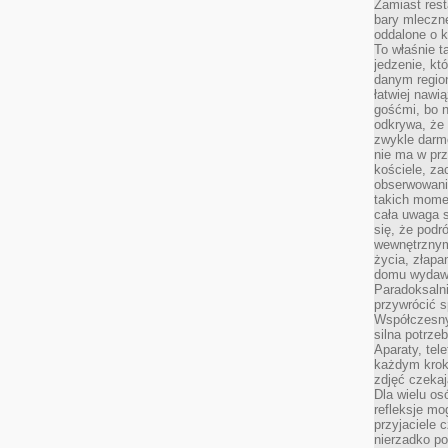
Zamiast rest
bary mleczne
oddalone o k
To właśnie t
jedzenie, kt
danym regio
łatwiej nawi
gośćmi, bo n
odkrywa, że 
zwykle darm
nie ma w pr
kościele, za
obserwowani
takich momen
cała uwaga s
się, że pod
wewnętrznym
życia, złapa
domu wydawał
Paradoksalni
przywrócić s
Współczesny
silna potrz
Aparaty, tel
każdym krok
zdjęć czekaj
Dla wielu os
refleksje mo
przyjaciele 
nierzadko p