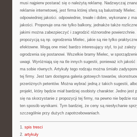
musi najpierw postarać się o należytą reklamę. Nadzwyczaj znana
reklamie internetowej, jest firma której sferą są balustrady Mielec
odpowiedniej jakości. odpowiednie, trwałe i dobre, wykonane z ma
jakości. Proponuje ona nie tylko balkony, jednakże także rozliczn
jakimi można zabezpieczyć i zagrodzić różnorodne powierzchnie.
propozycją są np. ogrodzenia Mielec, jakie są nie tylko praktyczn
efektowne. Mogą one mieć bardzo interesujący styl, to już zależy o
ogrodzenia się postanowi. Wszelkie bramy Mielec, w sporządzeniu 
uwagi. Wyróżniają się na tle innych sugestii, ponieważ ich jakość
ma sobie równych. Artykuły tego rodzaju można śmiało zadyspono
tej firmy. Jest tam dostępna galeria gotowych towarów, skonstr
przeróżnych petentów. Można wybrać jedną z takich sugestii, alb
projekt, który będzie miał bardziej osobisty charakter. Jedno jes
się na skorzystanie z propozycji tej firmy, na pewno nie będzie
ten sposób wynikami. Tym bardziej, że ceny są niesłychanie sprzyj
szczególnie przy dużych zapotrzebowaniach.
1.
spis tresci
2.
artykuly