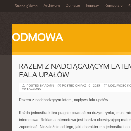
Archiwum
Domator
Imprezy
Komputery
Strona główna
S
ODMOWA
RAZEM Z NADCIĄGAJĄCYM LATE
FALA UPAŁÓW
POSTED BY ADMIN
POSTED ON PAŹ - 9 - 2025
MOŻLIWOŚĆ K
WYŁĄCZONA
Razem z nadchodzącym latem, napływa fala upałów
Każda jednostka która pragnie powstać na dużym rynku, musi mi
internetową. Reklama internetowa jest bardzo obowiązującą materi
zapominać. Niezależnie od tego, jaki charakter ma jednostka i 