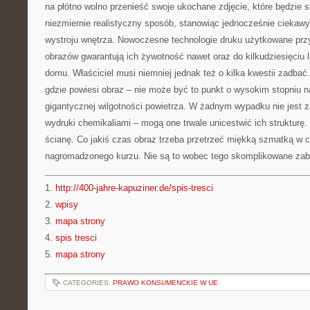
na płótno wolno przenieść swoje ukochane zdjęcie, które będzie 
niezmiernie realistyczny sposób, stanowiąc jednocześnie ciekawy
wystroju wnętrza. Nowoczesne technologie druku użytkowane prz
obrazów gwarantują ich żywotność nawet oraz do kilkudziesięciu 
domu. Właściciel musi niemniej jednak też o kilka kwestii zadbać.
gdzie powiesi obraz – nie może być to punkt o wysokim stopniu n
gigantycznej wilgotności powietrza. W żadnym wypadku nie jest z
wydruki chemikaliami – mogą one trwale unicestwić ich strukturę.
ścianę. Co jakiś czas obraz trzeba przetrzeć miękką szmatką w c
nagromadzonego kurzu. Nie są to wobec tego skomplikowane zabi
1.
http://400-jahre-kapuziner.de/spis-tresci
2.
wpisy
3.
mapa strony
4.
spis tresci
5.
mapa strony
CATEGORIES:
PRAWO KONSUMENCKIE W UE