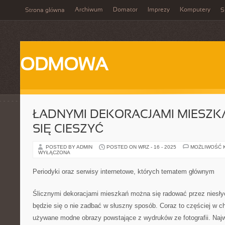
Archiwum
Domator
Imprezy
Komputery
Strona główna
S
ODMOWA
ŁADNYMI DEKORACJAMI MIESZ
SIĘ CIESZYĆ
POSTED BY ADMIN
POSTED ON WRZ - 16 - 2025
MOŻLIWOŚĆ 
WYŁĄCZONA
Periodyki oraz serwisy internetowe, których tematem głównym
Ślicznymi dekoracjami mieszkań można się radować przez niesłych
będzie się o nie zadbać w słuszny sposób. Coraz to częściej w ch
używane modne obrazy powstające z wydruków ze fotografii. Najwi