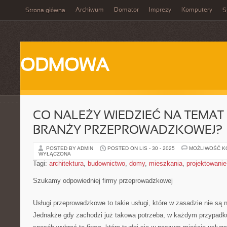
Archiwum
Domator
Imprezy
Komputery
Strona główna
S
ODMOWA
CO NALEŻY WIEDZIEĆ NA TEMAT 
BRANŻY PRZEPROWADZKOWEJ?
POSTED BY ADMIN
POSTED ON LIS - 30 - 2025
MOŻLIWOŚĆ 
WYŁĄCZONA
Tagi:
architektura
,
budownictwo
,
domy
,
mieszkania
,
projektowanie
Szukamy odpowiedniej firmy przeprowadzkowej
Usługi przeprowadzkowe to takie usługi, które w zasadzie nie s
Jednakże gdy zachodzi już takowa potrzeba, w każdym przypadku