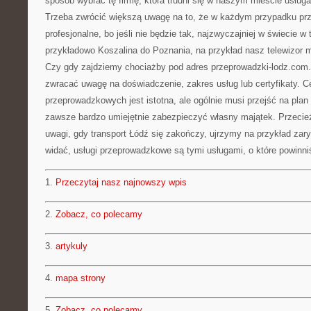
sposób wybrać tę firmę, która trudni się w naszym mieście usłu
Trzeba zwrócić większą uwagę na to, że w każdym przypadku p
profesjonalne, bo jeśli nie będzie tak, najzwyczajniej w świecie w 
przykładowo Koszalina do Poznania, na przykład nasz telewizor 
Czy gdy zajdziemy chociażby pod adres przeprowadzki-lodz.com.
zwracać uwagę na doświadczenie, zakres usług lub certyfikaty. C
przeprowadzkowych jest istotna, ale ogólnie musi przejść na plan
zawsze bardzo umiejętnie zabezpieczyć własny majątek. Przecież 
uwagi, gdy transport Łódź się zakończy, ujrzymy na przykład za
widać, usługi przeprowadzkowe są tymi usługami, o które powinn
1.
Przeczytaj nasz najnowszy wpis
2.
Zobacz, co polecamy
3.
artykuly
4.
mapa strony
5.
Zobacz, co polecamy