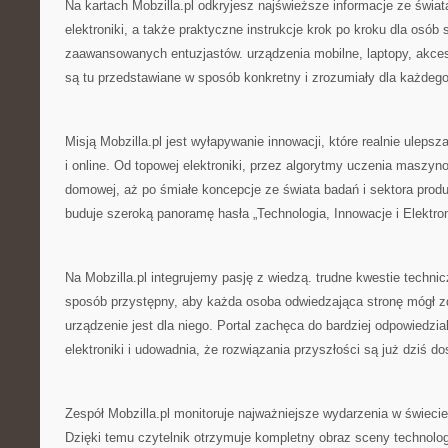
Na kartach Mobzilla.pl odkryjesz najświeższe informacje ze świa
elektroniki, a także praktyczne instrukcje krok po kroku dla osób 
zaawansowanych entuzjastów. urządzenia mobilne, laptopy, akceso
są tu przedstawiane w sposób konkretny i zrozumiały dla każdeg
Misją Mobzilla.pl jest wyłapywanie innowacji, które realnie ulepsza
i online. Od topowej elektroniki, przez algorytmy uczenia maszy
domowej, aż po śmiałe koncepcje ze świata badań i sektora prod
buduje szeroką panoramę hasła „Technologia, Innowacje i Elektron
Na Mobzilla.pl integrujemy pasję z wiedzą. trudne kwestie techni
sposób przystępny, aby każda osoba odwiedzająca stronę mógł 
urządzenie jest dla niego. Portal zachęca do bardziej odpowiedzia
elektroniki i udowadnia, że rozwiązania przyszłości są już dziś d
Zespół Mobzilla.pl monitoruje najważniejsze wydarzenia w świecie
Dzięki temu czytelnik otrzymuje kompletny obraz sceny technologi