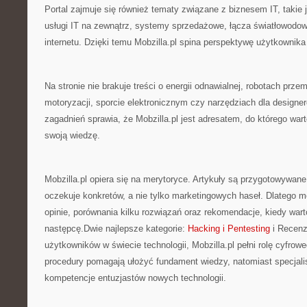
Portal zajmuje się również tematy związane z biznesem IT, takie
usługi IT na zewnątrz, systemy sprzedażowe, łącza światłowodow
internetu. Dzięki temu Mobzilla.pl spina perspektywę użytkownika
Na stronie nie brakuje treści o energii odnawialnej, robotach prz
motoryzacji, sporcie elektronicznym czy narzędziach dla designe
zagadnień sprawia, że Mobzilla.pl jest adresatem, do którego war
swoją wiedzę.
Mobzilla.pl opiera się na merytoryce. Artykuły są przygotowywane
oczekuje konkretów, a nie tylko marketingowych haseł. Dlatego m
opinie, porównania kilku rozwiązań oraz rekomendacje, kiedy war
następcę.Dwie najlepsze kategorie:
Hacking i Pentesting
i Recenz
użytkowników w świecie technologii, Mobzilla.pl pełni rolę cyfrow
procedury pomagają ułożyć fundament wiedzy, natomiast specjali
kompetencje entuzjastów nowych technologii.