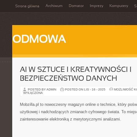
Archiwum
Domator
Imprezy
Komputery
Strona główna
S
ODMOWA
AI W SZTUCE I KREATYWNOŚCI I
BEZPIECZEŃSTWO DANYCH
POSTED BY ADMIN
POSTED ON LIS - 16 - 2025
MOŻLIWOŚĆ 
WYŁĄCZONA
Mobzilla.pl to nowoczesny magazyn online o technice, który poświ
użytkowej i nadchodzących zmianach cyfrowego świata. To miejsc
zainteresowanie elektroniką z merytorycznymi analizami.