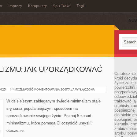
or
Imprezy
Komputery
Tagi
Spis Treści
SUB
ALIZMU: JAK UPORZĄDKOWAĆ
Ostatecznie 
kroki decydu
życie za kil
powierzchni 
5
2025
MOŻLIWOŚĆ KOMENTOWANIA
ZOSTAŁA WYŁĄCZONA
przypadkowy
ZASAD
MINIMALIZMU:
odpowiedzia
JAK
W dzisiejszym zabieganym świecie minimalizm staje
traktować ją
UPORZĄDKOWAĆ
osobisty zac
SWOJE
się coraz popularniejszym sposobem na
ŻYCIE
pospiesznej
dla siebie c
uporządkowanie swojego życia. Poznaj 5 zasad
spokojnie, b
minimalizmu, które pomogą Ci oczyścić umysł i
kierunku chc
zrobić choci
otoczenie.
artykuł pośw