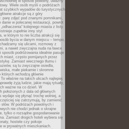
 wschodniej w sposób powolny, uważny
towy. Wiele osób myśli o podróżach
at szybkich wypadów do turystycznych
 główne atrakcje są z góry
: parę zdjęć pod znanymi pomnikami,
danie w polecanej restauracji, powrót
„odhaczenia” kolejnego miasta z listy.
tnieje zupełnie inny styl
, w którym to nie liczba atrakcji się
sposób bycia w danym miejscu – tempo,
echadzamy się ulicami, rozmowy z
i, a nawet zwyczajna nuda na ławce
i sposób podróżowania idealnie pasuje
ch miast, często pomijanych przez
stykę. Zamiast wiecznego tłumu i
uzeów, są tu zwyczajne osiedla,
owiska, małe piekarnie i skromne
o których wchodzą głównie
To właśnie na takich ulicach najlepiej
prawdę żyją ludzie, jakie mają rytuały,
nich ważne na co dzień. W
h położonych z dala od głównych
 wydaje się płynąć trochę wolniej, a
częściej się zatrzymują, by zamienić
ę słów. W podróżach powolnych i
wych nie chodzi jednak o skrajne
e, tylko o rozsądne gospodarowanie
ma. Zamiast drogich hoteli wybiera się
onaty, hostele czy pokoje
 w prywatnych mieszkaniach.