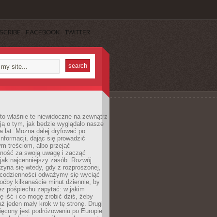
SCRIBE
FACEBOOK
TWITTER
to właśnie te niewidoczne na zewnątrz
ją o tym, jak będzie wyglądało nasze
ka lat. Można dalej dryfować po
informacji, dając się prowadzić
m treściom, albo przejąć
lność za swoją uwagę i zacząć
 jak najcenniejszy zasób. Rozwój
zyna się wtedy, gdy z rozproszonej,
 codzienności odważymy się wyciąć
hoćby kilkanaście minut dziennie, by
ez pośpiechu zapytać: w jakim
ę iść i co mogę zrobić dziś, żeby
aż jeden mały krok w tę stronę. Drugi
ięcony jest podróżowaniu po Europie