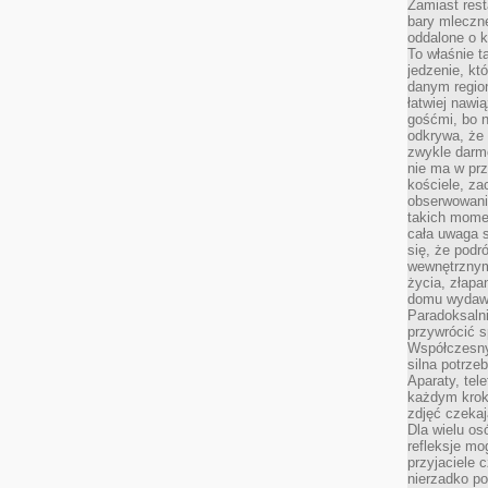
Zamiast rest
bary mleczne
oddalone o k
To właśnie t
jedzenie, kt
danym regio
łatwiej nawi
gośćmi, bo n
odkrywa, że 
zwykle darm
nie ma w pr
kościele, za
obserwowani
takich momen
cała uwaga s
się, że pod
wewnętrznym
życia, złapa
domu wydawał
Paradoksalni
przywrócić s
Współczesny
silna potrz
Aparaty, tel
każdym krok
zdjęć czekaj
Dla wielu os
refleksje mo
przyjaciele 
nierzadko p