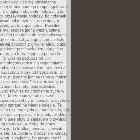
po kroku opisuje się odwiedzone
jednej strony pomaga to uporządkować
 z drugiej – staje się motywacją do
go przeżywania podróży, bo człowiek
awać sobie pytanie, co w danym
rawdę warto zapamiętać. Powolne
e ma jeszcze jedną ważną zaletę:
czności i zaufania do przypadkowych
dy nie ma sztywnego planu ani listy
łatwiej zboczyć z głównej ulicy, pójść
 spotkanego mieszkańca, skręcić w
ramę, za którą kryje się podwórko
i. To właśnie podczas takich
ych skrętów rodzą się wspomnienia
osobiste i niepowtarzalne: rozmowa z
 warsztatu, który od trzydziestu lat
wery, muzyczne jam session w małym
asz starych książek rozstawiony na
czasem taki styl podróżowania
ywać również na codzienne życie w
ek, który nauczył się cieszyć
acerem po obcym mieście, zaczyna w
ób patrzeć na własne osiedle. Te
parki i sklepy zyskują inne światło, gdy
ę przez nie pędzić. Z kasjerką w sklepie
nić parę słów, z sąsiadem przywitać
zną rozmową, a drogę do pracy
kazję do krótkiej obserwacji świata.
e się, że „bycie w drodze” nie kończy
owrotu z wyjazdu, bo pewna część