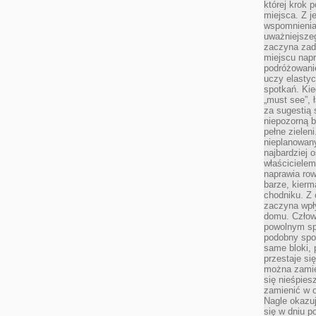
której krok 
miejsca. Z 
wspomnienia,
uważniejsze
zaczyna zad
miejscu nap
podróżowani
uczy elasty
spotkań. Kie
„must see”, 
za sugestią
niepozorną b
pełne zielen
nieplanowan
najbardziej 
właścicielem
naprawia ro
barze, kierm
chodniku. Z 
zaczyna wpł
domu. Człowi
powolnym sp
podobny spos
same bloki, 
przestaje si
można zamie
się nieśpies
zamienić w o
Nagle okazuj
się w dniu p