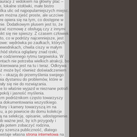
auracji z widokiem na główny plac –
, lokalne stołówki, małe bistro
ilka ulic od najpopularniejszych miejsc.
am można zjeść proste, ale uczciwe
óre opiera się na tym, co dostępne w
nie. Dodatkowym plusem jest to, że
ązać rozmowę z obsługą czy z innymi
ikt się nie spieszy. Z czasem człowiek
to, co w podróży najcenniejsze, jest
owe: wędrówka po zaułkach, których
zewodnikach, chwila ciszy w małym
chód słońca oglądany znad rzeki,
e codziennego rytmu targowiska. W
tach nie potrzeba wielkich atrakcji, bo
kierowana jest na tu i teraz. Odkrywa
róż może być również doświadczeniem
 – okazją do przemyślenia swojego
nia dystansu do problemów, które w
y się nie do rozwiązania.
e to właśnie wyjazd w nieznane potrafi
pokój i jasność myślenia.
m podróżnikom często towarzyszy
eba dokumentowania wszystkiego.
efony i kamery towarzyszą im na
u, a po powrocie do domu kolekcje
ą na selekcję, opisanie, udostępnienie.
ób ważne jest, by ich przygody i
gła potem zobaczyć rodzina,
czy szersza publiczność, dlatego
owstaje własna
strona internetowa
na