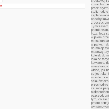
środkowej i
i niskobudże
ÓW
przez pryzm
stolic, gdzie
zaplanowane
obowiązkowe 
z poczuciem 
Tymczasem is
podróżowania
liczy, lecz 
w jakim prz
mieszkańcam
w parku. Tak
do mniejszy
masową tury
kolejek do m
lokalne targ
kawiarnie, d
mieszkańcy. 
widać, jak na
co jest dla 
miasteczkac
szlaków czas
przechodnie 
ze sobą par
niskobudżeto
oszczędzani
tym, co się 
proste pensj
wynajmowane