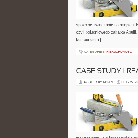
spokojne zwiedzanie na miejscu. 
czyli południowego zakątka Apulii
kompendium […]
CATEGORIES:
NIERUCHOMOŚCI
CASE STUDY I RE
POSTED BY ADMIN
LUT - 27 - 