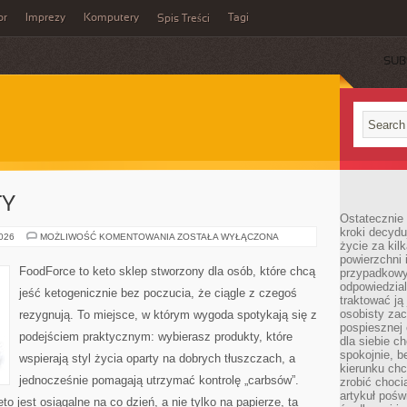
or
Imprezy
Komputery
Tagi
Spis Treści
SUB
TY
Ostatecznie 
kroki decydu
KETO
2026
MOŻLIWOŚĆ KOMENTOWANIA
ZOSTAŁA WYŁĄCZONA
życie za kil
FAKTY
I
powierzchni 
MITY
FoodForce to keto sklep stworzony dla osób, które chcą
przypadkowy
odpowiedzia
jeść ketogenicznie bez poczucia, że ciągle z czegoś
traktować ją
osobisty zac
rezygnują. To miejsce, w którym wygoda spotykają się z
pospiesznej
podejściem praktycznym: wybierasz produkty, które
dla siebie c
spokojnie, b
wspierają styl życia oparty na dobrych tłuszczach, a
kierunku chc
jednocześnie pomagają utrzymać kontrolę „carbsów”.
zrobić choci
artykuł pośw
to jest osiągalne na co dzień, a nie tylko na papierze, ta