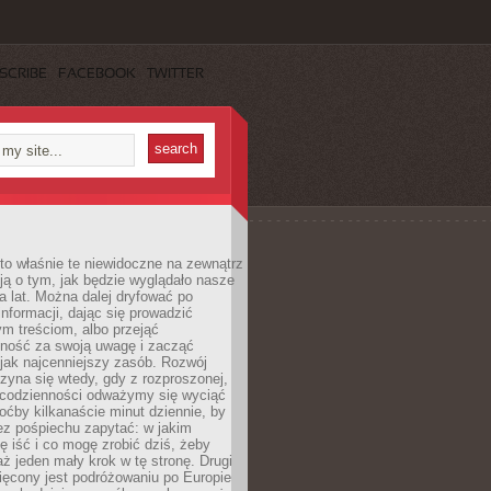
SCRIBE
FACEBOOK
TWITTER
to właśnie te niewidoczne na zewnątrz
ją o tym, jak będzie wyglądało nasze
ka lat. Można dalej dryfować po
informacji, dając się prowadzić
m treściom, albo przejąć
lność za swoją uwagę i zacząć
 jak najcenniejszy zasób. Rozwój
zyna się wtedy, gdy z rozproszonej,
 codzienności odważymy się wyciąć
hoćby kilkanaście minut dziennie, by
ez pośpiechu zapytać: w jakim
ę iść i co mogę zrobić dziś, żeby
aż jeden mały krok w tę stronę. Drugi
ięcony jest podróżowaniu po Europie