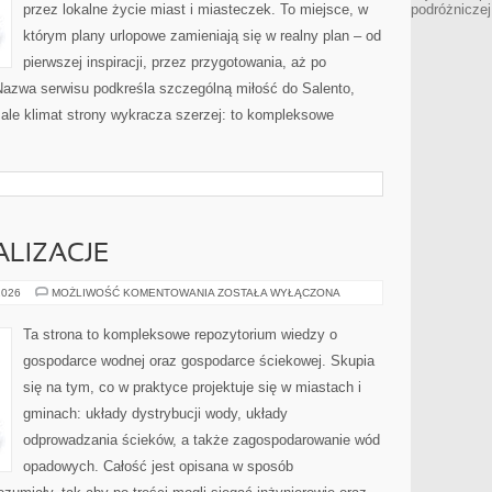
przez lokalne życie miast i miasteczek. To miejsce, w
podróżniczej
którym plany urlopowe zamieniają się w realny plan – od
pierwszej inspiracji, przez przygotowania, aż po
Nazwa serwisu podkreśla szczególną miłość do Salento,
, ale klimat strony wykracza szerzej: to kompleksowe
ALIZACJE
CASE
2026
MOŻLIWOŚĆ KOMENTOWANIA
ZOSTAŁA WYŁĄCZONA
STUDY
I
REALIZACJE
Ta strona to kompleksowe repozytorium wiedzy o
gospodarce wodnej oraz gospodarce ściekowej. Skupia
się na tym, co w praktyce projektuje się w miastach i
gminach: układy dystrybucji wody, układy
odprowadzania ścieków, a także zagospodarowanie wód
opadowych. Całość jest opisana w sposób