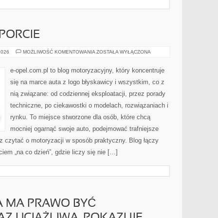
PORCIE
OPEL
2026
MOŻLIWOŚĆ KOMENTOWANIA
ZOSTAŁA WYŁĄCZONA
W
MOTORSPORCIE
e-opel.com.pl to blog motoryzacyjny, który koncentruje
się na marce auta z logo błyskawicy i wszystkim, co z
nią związane: od codziennej eksploatacji, przez porady
techniczne, po ciekawostki o modelach, rozwiązaniach i
rynku. To miejsce stworzone dla osób, które chcą
mocniej ogarnąć swoje auto, podejmować trafniejsze
z czytać o motoryzacji w sposób praktyczny. Blog łączy
em „na co dzień”, gdzie liczy się nie […]
A MA PRAWO BYĆ