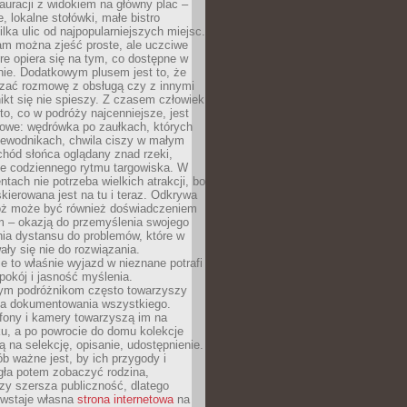
auracji z widokiem na główny plac –
, lokalne stołówki, małe bistro
ilka ulic od najpopularniejszych miejsc.
am można zjeść proste, ale uczciwe
óre opiera się na tym, co dostępne w
nie. Dodatkowym plusem jest to, że
ązać rozmowę z obsługą czy z innymi
ikt się nie spieszy. Z czasem człowiek
to, co w podróży najcenniejsze, jest
owe: wędrówka po zaułkach, których
zewodnikach, chwila ciszy w małym
chód słońca oglądany znad rzeki,
e codziennego rytmu targowiska. W
tach nie potrzeba wielkich atrakcji, bo
kierowana jest na tu i teraz. Odkrywa
róż może być również doświadczeniem
 – okazją do przemyślenia swojego
nia dystansu do problemów, które w
y się nie do rozwiązania.
e to właśnie wyjazd w nieznane potrafi
pokój i jasność myślenia.
m podróżnikom często towarzyszy
eba dokumentowania wszystkiego.
efony i kamery towarzyszą im na
u, a po powrocie do domu kolekcje
ą na selekcję, opisanie, udostępnienie.
ób ważne jest, by ich przygody i
gła potem zobaczyć rodzina,
czy szersza publiczność, dlatego
owstaje własna
strona internetowa
na