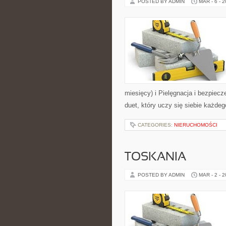
POSTED BY ADMIN
MAR - 6 - 
miesięcy) i Pielęgnacja i bezpiec
duet, który uczy się siebie każdeg
CATEGORIES:
NIERUCHOMOŚCI
TOSKANIA
POSTED BY ADMIN
MAR - 2 - 