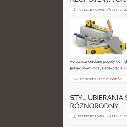
KŁOPOTLIWA ORA
POSTED BY ADMIN
STY - 2 - 2
wprowadzi odrobinę pogody do naj
jednak www.uroczystedekoracje.pl.
CATEGORIES:
NIERUCHOMOŚCI
STYL UBIERANIA
RÓŻNORODNY
POSTED BY ADMIN
STY - 2 - 2