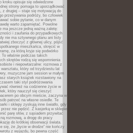
po kroku opisuje się odwiedzone
jednej strony pomaga to uporządkować
 z drugiej – staje się motywacją do
go przeżywania podróży, bo człowiek
awać sobie pytanie, co w danym
rawdę warto zapamiętać. Powolne
e ma jeszcze jedną ważną zaletę:
czności i zaufania do przypadkowych
dy nie ma sztywnego planu ani listy
łatwiej zboczyć z głównej ulicy, pójść
 spotkanego mieszkańca, skręcić w
ramę, za którą kryje się podwórko
i. To właśnie podczas takich
ych skrętów rodzą się wspomnienia
osobiste i niepowtarzalne: rozmowa z
 warsztatu, który od trzydziestu lat
wery, muzyczne jam session w małym
asz starych książek rozstawiony na
czasem taki styl podróżowania
ywać również na codzienne życie w
ek, który nauczył się cieszyć
acerem po obcym mieście, zaczyna w
ób patrzeć na własne osiedle. Te
parki i sklepy zyskują inne światło, gdy
ę przez nie pędzić. Z kasjerką w sklepie
nić parę słów, z sąsiadem przywitać
zną rozmową, a drogę do pracy
kazję do krótkiej obserwacji świata.
e się, że „bycie w drodze” nie kończy
owrotu z wyjazdu, bo pewna część