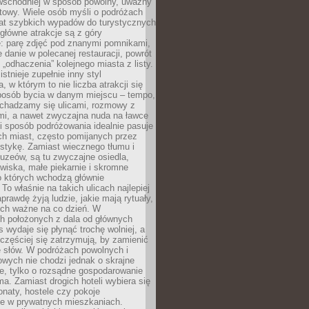
 wschodniej w sposób powolny, uważny
towy. Wiele osób myśli o podróżach
at szybkich wypadów do turystycznych
 główne atrakcje są z góry
: parę zdjęć pod znanymi pomnikami,
danie w polecanej restauracji, powrót
„odhaczenia” kolejnego miasta z listy.
tnieje zupełnie inny styl
, w którym to nie liczba atrakcji się
sposób bycia w danym miejscu – tempo,
echadzamy się ulicami, rozmowy z
i, a nawet zwyczajna nuda na ławce
i sposób podróżowania idealnie pasuje
ch miast, często pomijanych przez
stykę. Zamiast wiecznego tłumu i
uzeów, są tu zwyczajne osiedla,
owiska, małe piekarnie i skromne
o których wchodzą głównie
To właśnie na takich ulicach najlepiej
prawdę żyją ludzie, jakie mają rytuały,
nich ważne na co dzień. W
h położonych z dala od głównych
 wydaje się płynąć trochę wolniej, a
częściej się zatrzymują, by zamienić
ę słów. W podróżach powolnych i
wych nie chodzi jednak o skrajne
e, tylko o rozsądne gospodarowanie
ma. Zamiast drogich hoteli wybiera się
onaty, hostele czy pokoje
 w prywatnych mieszkaniach.