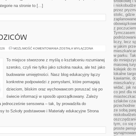
środkowej i
i niskobudże
tegorie na stronie to […]
przez pryzm
stolic, gdzie
zaplanowane
obowiązkowe 
z poczuciem 
Tymczasem is
DZICÓW
podróżowania
liczy, lecz 
w jakim prz
PORADY
2026
MOŻLIWOŚĆ KOMENTOWANIA
ZOSTAŁA WYŁĄCZONA
mieszkańcam
DLA
RODZICÓW
w parku. Tak
To miejsce stworzone z myślą o kształceniu rozumianej
do mniejszy
masową tury
szeroko, czyli nie tylko jako szkolna nauka, ale też jako
kolejek do m
lokalne targ
budowanie umiejętności. Nasz blog edukacyjny łączy
kawiarnie, d
konkretne podpowiedzi z pomysłami, które pomagają
mieszkańcy. 
widać, jak na
dzieciom, bliskim oraz wychowawcom poruszać się po
co jest dla 
świecie informacji w sposób uporządkowany. Zależy
miasteczkac
szlaków czas
a jednocześnie sensowna – tak, by prowadziła do
przechodnie 
ze sobą par
sy to Szkoły podstawowe i Materiały edukacyjne Strona
niskobudżeto
oszczędzani
tym, co się 
proste pensj
wynajmowane