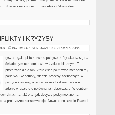
zumiały, tak aby po treści mogli sięgać inżynierowie oraz
atu. Nowości na stronie to Energetyka Odnawialna i
FLIKTY I KRYZYSY
POLITYCZNE
2026
MOŻLIWOŚĆ KOMENTOWANIA
ZOSTAŁA WYŁĄCZONA
KONFLIKTY
I
KRYZYSY
ryszard-galla.pl to serwis o polityce, który skupia się na
świadomym uczestnictwie w życiu publicznym. To
przestrzeń dla osób, które chcą pojmować mechanizmy
państwa i wspólnoty, śledzić procesy zachodzące w
polityce krajowej, a jednocześnie budować własne
zdanie w oparciu o porównania i obserwacje. W centrum
 demokracji, a także to, jak decyzje podejmowane na
ię na praktyczne konsekwencje. Nowości na stronie Prawo i