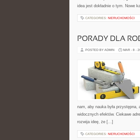
idea jest dokładnie o tym. Nowe ka
CATEGORIES:
NIERUCHOMOŚCI
PORADY DLA RO
POSTED BY ADMIN
MAR - 8 - 
nam, aby nauka była przystępna, 
widocznych efektów. Ciekawe adre
rozwija ideę, że […]
CATEGORIES:
NIERUCHOMOŚCI