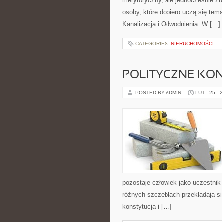
merytoryczny, ale jednocześnie zro
osoby, które dopiero uczą się tem
Kanalizacja i Odwodnienia. W […]
CATEGORIES:
NIERUCHOMOŚCI
POLITYCZNE KON
POSTED BY ADMIN
LUT - 25 - 
pozostaje człowiek jako uczestnik
różnych szczeblach przekładają s
konstytucja i […]