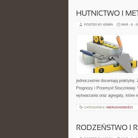
HUTNICTWO I ME
POSTED BY ADMIN
MAR - 8 - 
jednocześnie doceniają praktykę.
Prognozy i Przemysł Stoczniowy. 
wytwarzania oraz agregaty, które
CATEGORIES:
NIERUCHOMOŚCI
RODZEŃSTWO I R