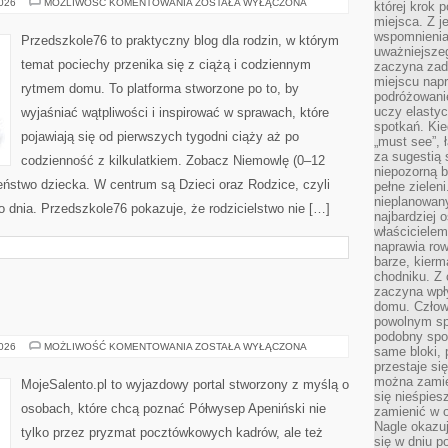
RODZEŃSTWO
2026
MOŻLIWOŚĆ KOMENTOWANIA
ZOSTAŁA WYŁĄCZONA
której krok 
I
miejsca. Z 
RELACJE
RODZINNE
wspomnienia,
Przedszkole76 to praktyczny blog dla rodzin, w którym
uważniejsze
temat pociechy przenika się z ciążą i codziennym
zaczyna zad
miejscu nap
rytmem domu. To platforma stworzone po to, by
podróżowani
uczy elasty
wyjaśniać wątpliwości i inspirować w sprawach, które
spotkań. Kie
pojawiają się od pierwszych tygodni ciąży aż po
„must see”, 
za sugestią
codzienność z kilkulatkiem. Zobacz Niemowlę (0–12
niepozorną b
zeństwo dziecka. W centrum są Dzieci oraz Rodzice, czyli
pełne zielen
nieplanowan
o dnia. Przedszkole76 pokazuje, że rodzicielstwo nie […]
najbardziej 
właścicielem
naprawia ro
barze, kierm
chodniku. Z 
zaczyna wpł
domu. Człowi
powolnym sp
podobny spos
TOSKANIA
2026
MOŻLIWOŚĆ KOMENTOWANIA
ZOSTAŁA WYŁĄCZONA
same bloki, 
przestaje si
można zamie
MojeSalento.pl to wyjazdowy portal stworzony z myślą o
się nieśpies
osobach, które chcą poznać Półwysep Apeniński nie
zamienić w o
Nagle okazuj
tylko przez pryzmat pocztówkowych kadrów, ale też
się w dniu p