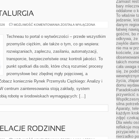
Zamiast rest
bary mleczne
oddalone o k
TALURGIA
To właśnie t
jedzenie, kt
danym regio
HUTNICTWO
2026
MOŻLIWOŚĆ KOMENTOWANIA
ZOSTAŁA WYŁĄCZONA
I
łatwiej nawi
METALURGIA
gośćmi, bo n
Techneau to portal o wytwórczości – przede wszystkim
odkrywa, że 
zwykle darm
przemyśle ciężkim, ale także o tym, co go wspiera:
nie ma w pr
rozwiązaniach, zapleczu, zasilaniu, automatyzacji,
kościele, za
obserwowani
transporcie, bezpieczeństwie oraz kontroli jakości. To
takich momen
punkt spotkań dla osób, które chcą rozumieć procesy
cała uwaga s
się, że pod
przemysłowe bez zbędnej mgły pojęciowej, a
wewnętrznym
życia, złapa
 Zobacz koniecznie Rynek Przemysłu Ciężkiego: Analizy i
domu wydawał
W centrum zainteresowania stoją zakłady, system
Paradoksalni
przywrócić s
 robią robotę w środowiskach wymagających: […]
Współczesny
silna potrz
Aparaty, tel
każdym krok
zdjęć czekaj
Dla wielu os
refleksje mo
ELACJE RODZINNE
przyjaciele 
nierzadko p