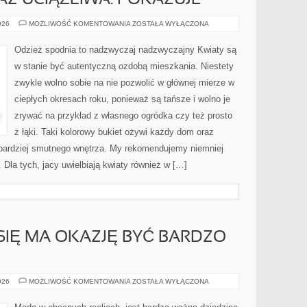
Z UCIĄŻLIWA. POKAZUJE
KAŻDA
026
MOŻLIWOŚĆ KOMENTOWANIA
ZOSTAŁA WYŁĄCZONA
PROFESJA
MA
PRAWO
Odzież spodnia to nadzwyczaj nadzwyczajny Kwiaty są
BYĆ
KŁOPOTLIWA
w stanie być autentyczną ozdobą mieszkania. Niestety
ORAZ
UCIĄŻLIWA.
zwykle wolno sobie na nie pozwolić w głównej mierze w
POKAZUJE
ciepłych okresach roku, ponieważ są tańsze i wolno je
zrywać na przykład z własnego ogródka czy też prosto
z łąki. Taki kolorowy bukiet ożywi każdy dom oraz
bardziej smutnego wnętrza. My rekomendujemy niemniej
 Dla tych, jacy uwielbiają kwiaty również w […]
 SIĘ MA OKAZJĘ BYĆ BARDZO
STYL
026
MOŻLIWOŚĆ KOMENTOWANIA
ZOSTAŁA WYŁĄCZONA
UBIERANIA
SIĘ
MA