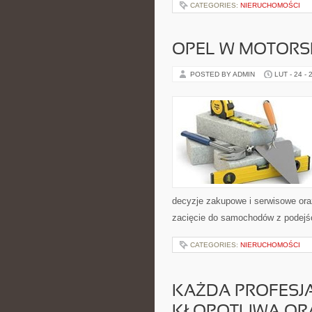
CATEGORIES:
NIERUCHOMOŚCI
OPEL W MOTORS
POSTED BY ADMIN
LUT - 24 - 
decyzje zakupowe i serwisowe ora
zacięcie do samochodów z podejści
CATEGORIES:
NIERUCHOMOŚCI
KAŻDA PROFESJ