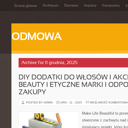
Archiwum
Domator
Imprezy
Komputery
Strona główna
S
ODMOWA
Archive for 11 grudnia, 2025
DIY DODATKI DO WŁOSÓW I AKC
BEAUTY I ETYCZNE MARKI I ODP
ZAKUPY
POSTED BY ADMIN
GRU - 11 - 2025
MOŻLIWOŚĆ KOMENTOWA
Make Life Beautiful to przes
stworzone z zachwytu nad 
inspirujący projekt, który k