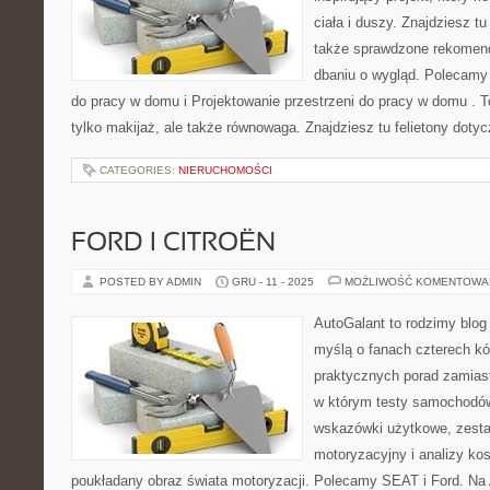
ciała i duszy. Znajdziesz tu
także sprawdzone rekomend
dbaniu o wygląd. Polecamy 
do pracy w domu i Projektowanie przestrzeni do pracy w domu . T
tylko makijaż, ale także równowaga. Znajdziesz tu felietony doty
CATEGORIES:
NIERUCHOMOŚCI
FORD I CITROËN
POSTED BY ADMIN
GRU - 11 - 2025
MOŻLIWOŚĆ KOMENTOWA
AutoGalant to rodzimy blog
myślą o fanach czterech kó
praktycznych porad zamiast
w którym testy samochodów
wskazówki użytkowe, zest
motoryzacyjny i analizy kos
poukładany obraz świata motoryzacji. Polecamy SEAT i Ford. Na